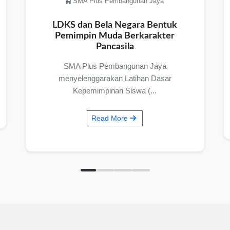
SMP Pembangunan Jaya
Eco Enzyme Bersama Dinas
Lingkungkan Hidup (DLH) Kota
Tangerang Selatan
Langkah nyata untuk melestarikan
lingkungan dimulai dari hal kecil di sekitar...
Read More