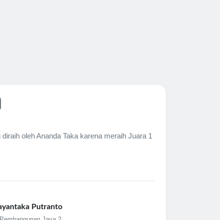
J
"Juara
 diraih oleh Ananda Taka karena meraih Juara 1
Selama
Tari Tr
Read
ayantaka Putranto
Pembangunan Jaya 2