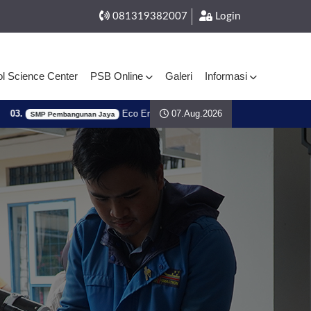
081319382007
Login
l Science Center
PSB Online
Galeri
Informasi
Eco Enzyme Bersama Dinas Lingkungkan Hidup (DLH) Ko
07.Aug.2026
 Pembangunan Jaya