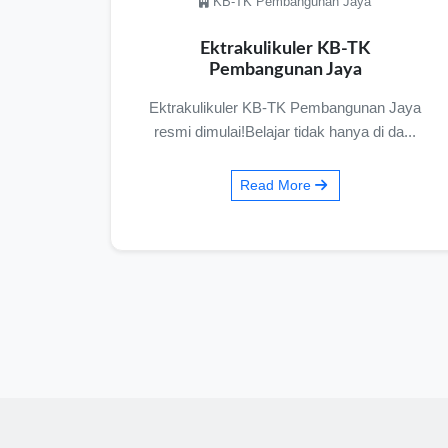
SMA Plus Pembangunan Jaya
LDKS dan Bela Negara Bentuk
Pemimpin Muda Berkarakter
Pancasila
 Jaya
SMA Plus Pembangunan Jaya
da...
menyelenggarakan Latihan Dasar
Kepemimpinan Siswa (...
Read More