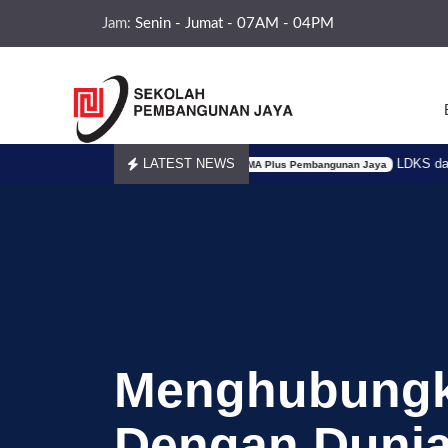
Jam:
Senin - Jumat - 07AM - 04PM
an Jaya -
03.Aug.2026
LATEST NEWS
02.
LDKS dan Bela Neg
SMA Plus Pembangunan Jaya
Menghubungk
Dengan Dunia