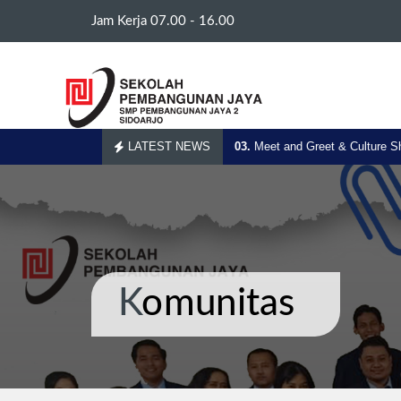
Jam Kerja 07.00 - 16.00
th Summit 2026 Filipina -
LATEST NEWS
28.Jul.2026
03.
Meet and Greet & Culture Shar
Komunitas