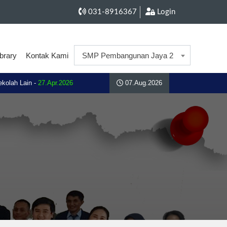
031-8916367
Login
ibrary
Kontak Kami
SMP Pembangunan Jaya 2
lah Lain -
27.Apr.2026
07.Aug.2026