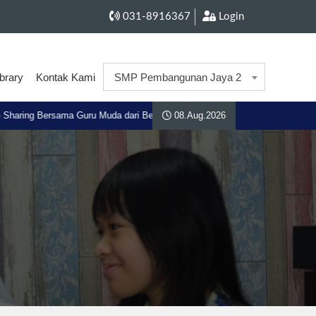
031-8916367
Login
ibrary
Kontak Kami
SMP Pembangunan Jaya 2
haring Bersama Guru Muda dari Belanda -
27.Apr.2026
08.Aug.2026
04.
Jadi Inspirasi S