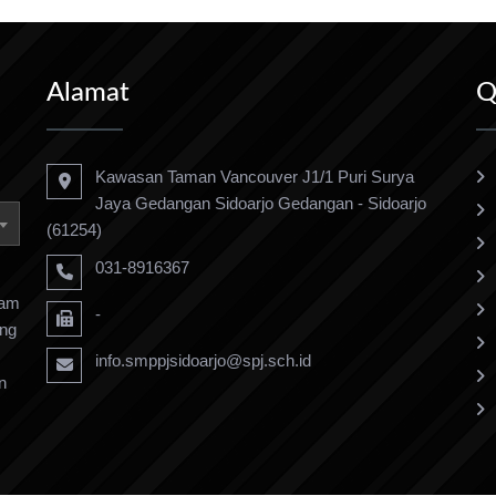
Alamat
Q
Kawasan Taman Vancouver J1/1 Puri Surya
Jaya Gedangan Sidoarjo Gedangan - Sidoarjo
(61254)
031-8916367
ram
-
ang
info.smppjsidoarjo@spj.sch.id
n