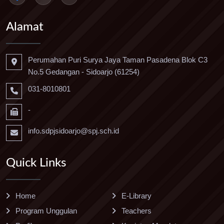
Alamat
Perumahan Puri Surya Jaya Taman Pasadena Blok C3
No.5 Gedangan - Sidoarjo (61254)
031-8010801
-
info.sdpjsidoarjo@spj.sch.id
Quick Links
Home
E-Library
Program Unggulan
Teachers