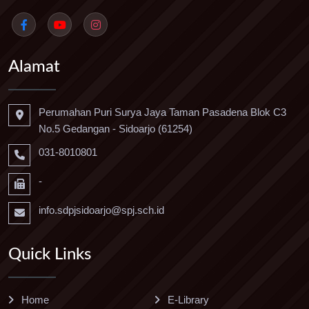
Alamat
Perumahan Puri Surya Jaya Taman Pasadena Blok C3
No.5 Gedangan - Sidoarjo (61254)
031-8010801
-
info.sdpjsidoarjo@spj.sch.id
Quick Links
Home
E-Library